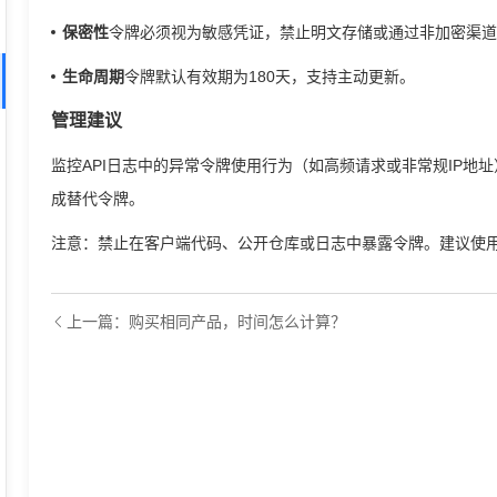
​保密性
令牌必须视为敏感凭证，禁止明文存储或通过非加密渠道传
​生命周期
令牌默认有效期为180天，支持主动更新。​
管理建议 ​
监控API日志中的异常令牌使用行为（如高频请求或非常规IP地
成替代令牌。
注意：禁止在客户端代码、公开仓库或日志中暴露令牌。建议使用环
上一篇：购买相同产品，时间怎么计算？