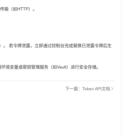
输（如HTTP）。​
址）。 若令牌泄露，立即通过控制台完成替换已泄露令牌后生
境变量或密钥管理服务（如Vault）进行安全存储。
下一篇：Token API文档