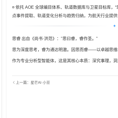
¤ 依托 AOE 全球编目体系、轨道数据库与卫星目标库，
点事件提取、轨道变化分析与趋势归纳，为航天行业提供
✦
思睿 出自《尚书·洪范》："思曰睿，睿作圣。"
思为深度思考，睿为通达明澈。因思而睿——以卓越思维
作为专业分析型智能体，这是其核心本质：深究事理，洞
上一篇：星芒AI·小豆