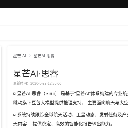
星芒 AI
星芒AI·思睿
星芒AI·思睿
更新时间：2026-5-22·12:30:00
¤ 星芒AI·思睿（Sirui） 是基于“星芒AI”体系构
跳动旗下豆包大模型提供推理支持， 主要面向航天与太
¤ 系统持续跟踪全球航天活动、卫星动态、发射任务及
天内容， 提供稳定、高效的智能化报告输出能力。