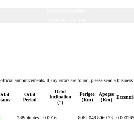
Download Constellation
Latest Orbit Elements
official announcements. If any errors are found, please send a business
Orbit
Perigee
Apogee
Orbit
Orbit
Inclination
Eccentri
tatus
Period
（Km）
（Km）
（°）
轨
288minutes
0.0916
8062.048
8069.73
0.00026