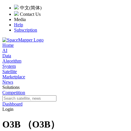
中文(简体)
Contact Us
Media
Help
Subscription
Home
AI
Data
Algorithm
System
Satellite
Marketplace
News
Solutions
Competition
Dashboard
Login
O3B
（O3B）