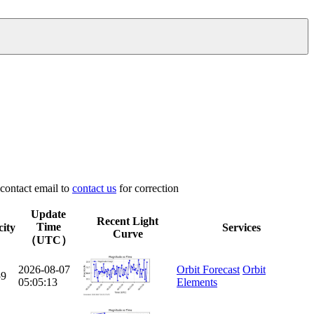
 contact email to
contact us
for correction
Update
Recent Light
Time
city
Services
Curve
（UTC）
2026-08-07
Orbit Forecast
Orbit
59
05:05:13
Elements