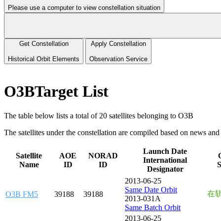
Please use a computer to view constellation situation
Get Constellation
Apply Constellation
Historical Orbit Elements
Observation Service
O3BTarget List
The table below lists a total of 20 satellites belonging to O3B
The satellites under the constellation are compiled based on news and 
Launch Date
Satellite
AOE
NORAD
International
Name
ID
ID
S
Designator
2013-06-25
Same Date Orbit
在
O3B FM5
39188
39188
2013-031A
Same Batch Orbit
2013-06-25