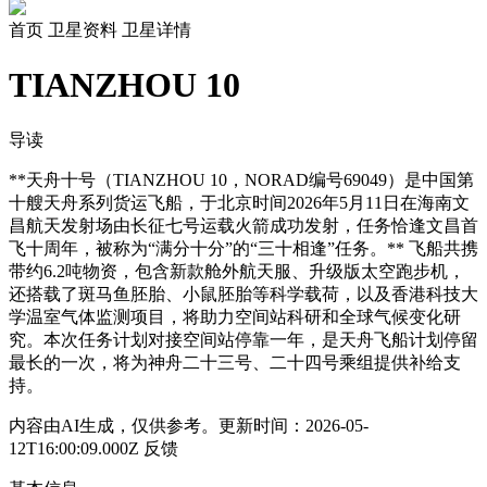
首页
卫星资料
卫星详情
TIANZHOU 10
导读
**天舟十号（TIANZHOU 10，NORAD编号69049）是中国第
十艘天舟系列货运飞船，于北京时间2026年5月11日在海南文
昌航天发射场由长征七号运载火箭成功发射，任务恰逢文昌首
飞十周年，被称为“满分十分”的“三十相逢”任务。** 飞船共携
带约6.2吨物资，包含新款舱外航天服、升级版太空跑步机，
还搭载了斑马鱼胚胎、小鼠胚胎等科学载荷，以及香港科技大
学温室气体监测项目，将助力空间站科研和全球气候变化研
究。本次任务计划对接空间站停靠一年，是天舟飞船计划停留
最长的一次，将为神舟二十三号、二十四号乘组提供补给支
持。
内容由AI生成，仅供参考。更新时间：2026-05-
12T16:00:09.000Z
反馈