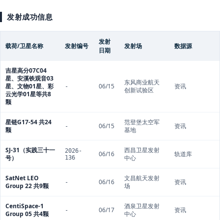
发射成功信息
发射
载荷/卫星名称
发射编号
发射场
数据源
日期
吉星高分07C04
星、安溪铁观音03
东风商业航天
星、文物01星、彩
06/15
资讯
-
创新试验区
云光学01星等共8
颗
星链G17-54 共24
范登堡太空军
06/15
资讯
-
颗
基地
SJ-31（实践三十一
西昌卫星发射
2026-
06/16
轨道库
号）
中心
136
SatNet LEO
文昌航天发射
06/16
资讯
-
Group 22 共9颗
场
CentiSpace-1
酒泉卫星发射
06/17
资讯
-
Group 05 共4颗
中心