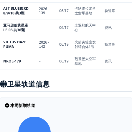
AST BLUEBIRD
卡纳维拉尔角
2026-
06/17
轨道库
8/9/10 共3颗
太空军基地
139
亚马逊低轨星座
圭亚那航天中
06/17
资讯
-
LE-03 共36颗
心
VICTUS HAZE
火箭实验室发
2026-
06/19
轨道库
PUMA
射综合体1号
142
范登堡太空军
NROL-179
06/19
资讯
-
基地
卫星轨道信息
本周新增轨道