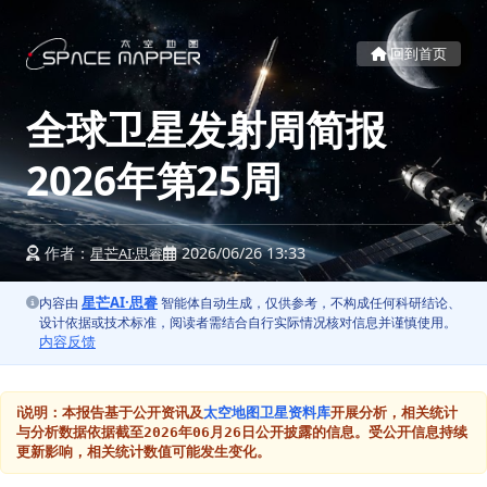
回到首页
全球卫星发射周简报
2026年第25周
作者：
2026/06/26 13:33
星芒AI·思睿
星芒AI·思睿
内容由
智能体自动生成，仅供参考，不构成任何科研结论、
设计依据或技术标准，阅读者需结合自行实际情况核对信息并谨慎使用。
内容反馈
ℹ️说明：本报告基于公开资讯及
太空地图卫星资料库
开展分析，相关统计
与分析数据依据截至2026年06月26日公开披露的信息。受公开信息持续
更新影响，相关统计数值可能发生变化。