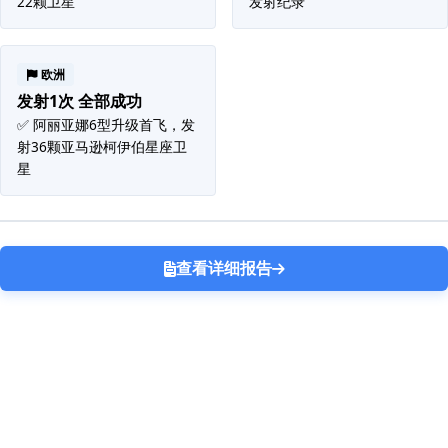
22颗卫星
发射纪录
欧洲
发射1次 全部成功
✅ 阿丽亚娜6型升级首飞，发
射36颗亚马逊柯伊伯星座卫
星
查看详细报告