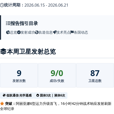
统计周期：
2026.06.15 - 2026.06.21
报告指引目录
总览
发射成功
轨道信息
技术亮点
各国动态
本周卫星发射总览
9
9/0
87
发射次数
成功/失败
卫星总数
低轨通信·光学遥感
固体3次 | 液体6次
突破：
阿丽亚娜6型运力升级首飞，16小时42分钟战术响应发射刷新
全球纪录