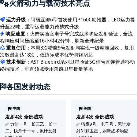
火箭动力与载荷技术亮点
运力升级：
阿丽亚娜6型首次使用P160C助推器，LEO运力提
升至22吨，重型运载能力跨越式升级
响应速度：
火箭实验室电子号完成战术响应发射验证，全流
程响应时间压缩至16小时42分钟，刷新全球纪录
重复使用：
本周3次猎鹰9号发射均实现一级精准回收，复用
次数最高达18次，低边际成本优势持续巩固
技术创新：
AST Bluebird系列卫星验证5G信号直连普通移动
终端技术，垂直领域专用遥感卫星批量落地
各国发射动态
中国
美国
发射4次 全部成功
发射4次 全部成功
✅ 力箭一号、长三乙、长十
✅ 猎鹰9号、电子号，累计发
二、快舟十一号，累计发射
射31颗卫星，刷新战术响应