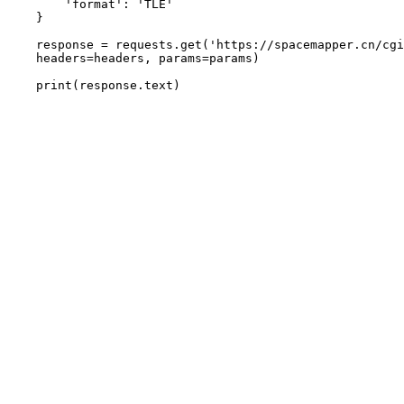
    'format': 'TLE'

}

response = requests.get('https://spacemapper.cn/cgi
headers=headers, params=params)

print(response.text)
