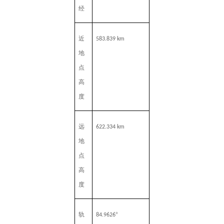
经
近
583.839
km
地
点
高
度
远
622.334
km
地
点
高
度
轨
°
84.9626