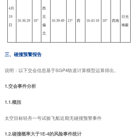
4月
西
19
北
日光
16:36:29
10°
16:39:49
23°
西
16:43:10
10°
西南
日
偏
掩蔽
北
三、碰撞预警报告
说明：以下交会信息基于SGP4轨道计算模型运算得出。
1.交会事件分析
1.1.概括
太空目标轻舟一号试验飞船近期无碰撞预警事件
1.2.碰撞概率大于1E-4的风险事件统计