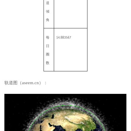
道
倾
角
每
14.883567
日
圈
数
轨道图（aseem.cn）：