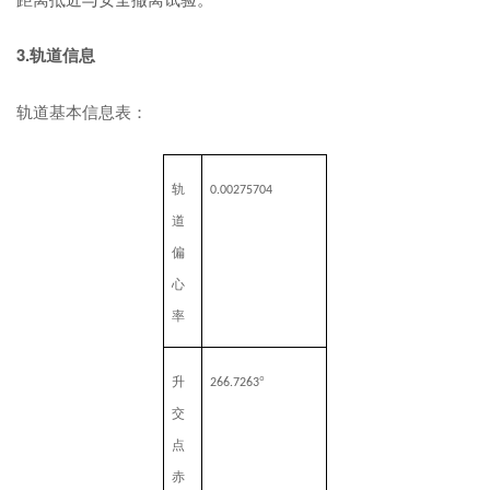
3.轨道信息
轨道基本信息表：
轨
0.00275704
道
偏
心
率
升
°
266.7263
交
点
赤